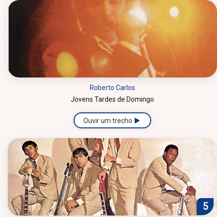
Roberto Carlos
Jovens Tardes de Domingo
Ouvir um trecho
1
2
3
4
5